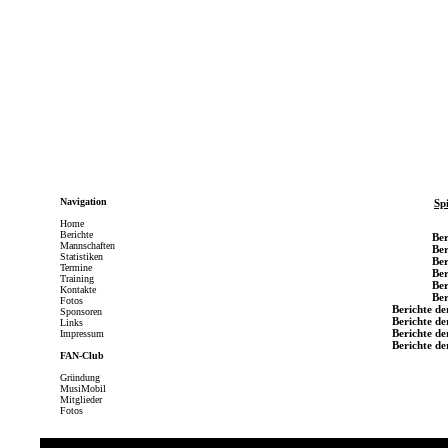
Navigation
Sp
Home
Berichte
Ber
Mannschaften
Ber
Statistiken
Ber
Termine
Ber
Training
Ber
Kontakte
Ber
Fotos
Berichte de
Sponsoren
Berichte de
Links
Berichte de
Impressum
Berichte de
FAN-Club
Gründung
MusiMobil
Mitglieder
Fotos